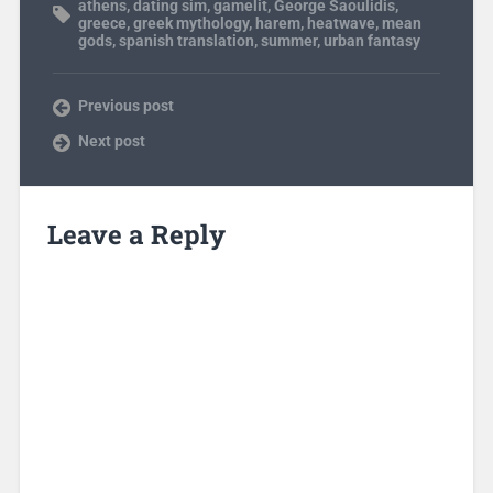
athens
,
dating sim
,
gamelit
,
George Saoulidis
,
greece
,
greek mythology
,
harem
,
heatwave
,
mean
gods
,
spanish translation
,
summer
,
urban fantasy
Previous post
Next post
Leave a Reply