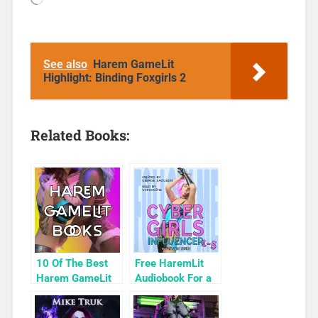
See also
Harem GameLit
Highlight: Binding Foxgirls 2
Related Books:
10 Of The Best
Free HaremLit
Harem GameLit
Audiobook For a
Books To Read
Limited Time:
Cyber Girls Box