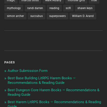
magic
marcus sloss
Mark Albany
monster girls
mse
mythology
randi darren
reading
scifi
shawn keys
simon archer
succubus
superpowers
William D. Arand
PAGES
Author Submission Form
Best Base Building LitRPG Harem Books —
Recommendations & Reading Guide
Best Dungeon Core Harem Books — Recommendations &
Reading Guide
Best Harem LitRPG Books — Recommendations & Reading
Guide