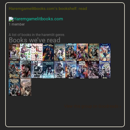
Haremgamelitbooks.com's bookshelf: read
1 member
A list of books in the haremlit genre.
Books we’ve read
View this group on Goodreads »