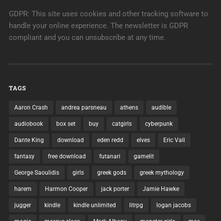
GDPR: This site uses cookies and other tracking software to
handle your online experience. The newsletter is GDPR
compliant and you can unsubscribe at any time.
TAGS
Aaron Crash
andrea parsneau
athens
audible
audiobook
box set
buy
catgirls
cyberpunk
Dante King
download
eden redd
elves
Eric Vall
fantasy
free download
futanari
gamelit
George Saoulidis
girls
greek gods
greek mythology
harem
Harmon Cooper
jack porter
Jamie Hawke
jugger
kindle
kindle unlimited
litrpg
logan jacobs