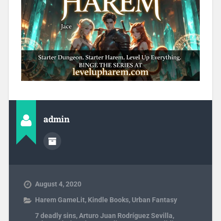
admin
August 4, 2020
Harem GameLit
,
Kindle Books
,
Urban Fantasy
7 deadly sins
,
Arturo Juan Rodríguez Sevilla
,