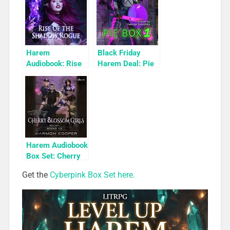
Set: Influencer
Harem
Black Friday
Audiobook: Rise
Harem Deal: Pie
of the Shadow
Box 1 for 99c
Rogue
Only
Harem Audiobook
Box Set: Cherry
Blossom Girls
Get the
Cyberpink Box Set here.
Books 1-3